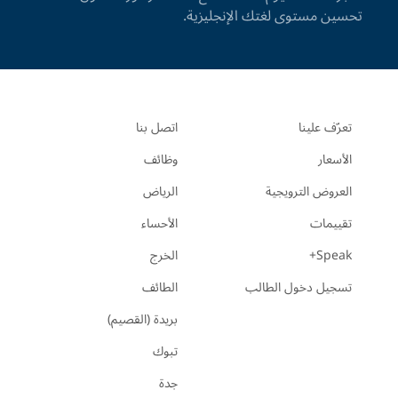
تحسين مستوى لغتك الإنجليزية.
تعرّف علينا
اتصل بنا
الأسعار
وظائف
العروض الترويجية
الرياض
تقييمات
الأحساء
Speak+
الخرج
تسجيل دخول الطالب
الطائف
بريدة (القصيم)
تبوك
جدة